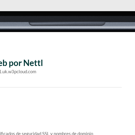
eb por Nettl
e1.uk.w3pcloud.com
ificados de seguridad SSL y nombres de dominio