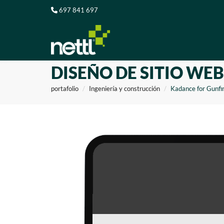
697 841 697
DISEÑO DE SITIO WE
portafolio
Ingeniería y construcción
Kadance for Gunfi