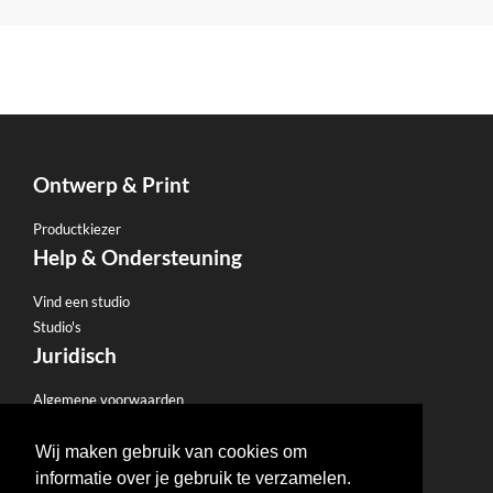
Ontwerp & Print
Productkiezer
Help & Ondersteuning
Vind een studio
Studio's
Juridisch
Algemene voorwaarden
Privacybeleid
E-mailbeleid
Wij maken gebruik van cookies om
Restitutiebeleid
informatie over je gebruik te verzamelen.