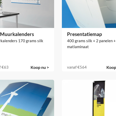
k Muurkalenders
Presentatiemap
kalenders 170 grams silk
400 grams silk + 2 panelen +
matlaminaat
f
€63
Koop nu >
vanaf
€564
Koop