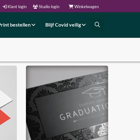
Klant login
Studio login
Winkelwagen
Print bestellen
Blijf Covid veilig