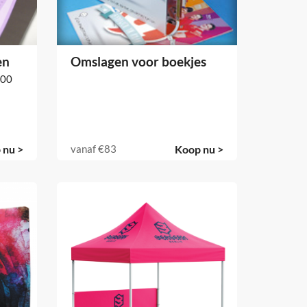
en
Omslagen voor boekjes
100
 nu >
vanaf
€83
Koop nu >