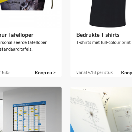
hur Tafelloper
Bedrukte T-shirts
rsonaliseerde tafelloper
T-shirts met full-colour print
standaard tafels.
f
€85
Koop nu >
vanaf
€18
per stuk
Koop