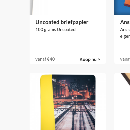
Uncoated briefpapier
Ans
100 grams Uncoated
Ansi
eige
vanaf
€40
Koop nu >
vana