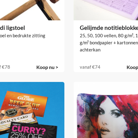
i ligstoel
Gelijmde notitieblokk
oel en bedrukte zitting
25, 50, 100 vellen, 80 g/m², 
g/m² bondpapier + kartonnen
achterkan
f
€78
Koop nu >
vanaf
€74
Koop