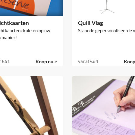
ichtkaarten
Quill Vlag
chtkaarten drukken op uw
Staande gepersonaliseerde v
n manier!
f
€61
Koop nu >
vanaf
€64
Koop