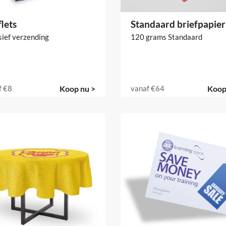
lets
Standaard briefpapier
sief verzending
120 grams Standaard
f
€8
Koop nu >
vanaf
€64
Koop