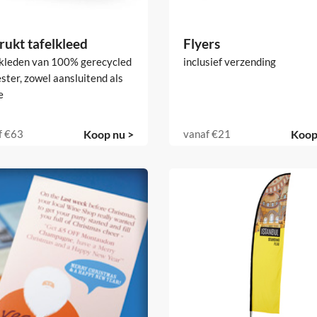
rukt tafelkleed
Flyers
lkleden van 100% gerecycled
inclusief verzending
ster, zowel aansluitend als
e
f
€63
Koop nu >
vanaf
€21
Koop