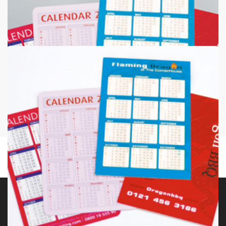
Normale Broekzak Kalenders
Broekzak kalenders 400 grams silk
vanaf
€47
Koop nu >
Gevouwen Pocket kaldenders
Pocket calendars :: 400gsm silk + creased for folding
Ontwerp & Print