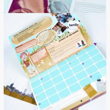
GeUncoatede Veertienmaanden Kalenders
Veertienmaanden kalender: 100 grams geuncoated
vanaf
€435
Koop nu >