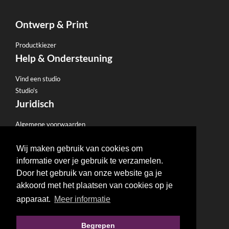
Ontwerp & Print
Productkiezer
Help & Ondersteuning
Vind een studio
Studio's
Juridisch
Algemene voorwaarden
Privacybeleid
E-mailbeleid
Wij maken gebruik van cookies om
Restitutiebeleid
informatie over je gebruik te verzamelen.
Gebruiksvoorwaarden
Door het gebruik van onze website ga je
Handige Links
akkoord met het plaatsen van cookies op je
apparaat.
Meer informatie
Websites
SEO
Begrepen
Blog