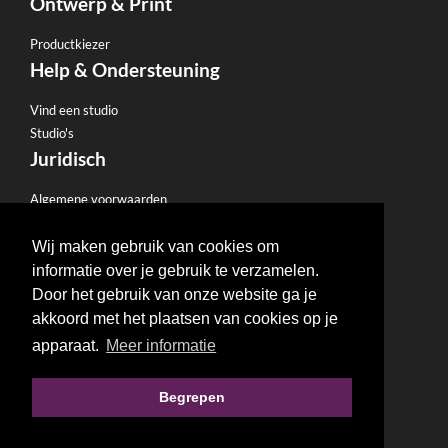
Ontwerp & Print
Productkiezer
Help & Ondersteuning
Vind een studio
Studio's
Juridisch
Algemene voorwaarden
Privacybeleid
E-mailbeleid
Wij maken gebruik van cookies om
Restitutiebeleid
informatie over je gebruik te verzamelen.
Gebruiksvoorwaarden
Door het gebruik van onze website ga je
Handige Links
akkoord met het plaatsen van cookies op je
apparaat.
Meer informatie
Websites
SEO
Begrepen
Blog