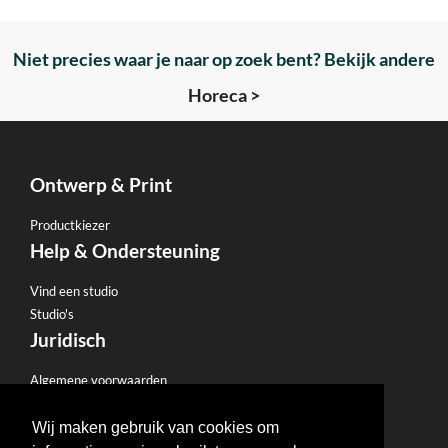
Niet precies waar je naar op zoek bent? Bekijk andere
Horeca >
Ontwerp & Print
Productkiezer
Help & Ondersteuning
Vind een studio
Studio's
Juridisch
Algemene voorwaarden
Privacybeleid
E-mailbeleid
Wij maken gebruik van cookies om