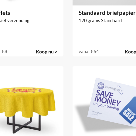
lets
Standaard briefpapier
sief verzending
120 grams Standaard
f
€8
Koop nu >
vanaf
€64
Koop