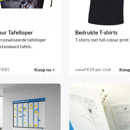
hur Tafelloper
Bedrukte T-shirts
rsonaliseerde tafelloper
T-shirts met full-colour print
standaard tafels.
f
€85
Koop nu >
vanaf
€18
per stuk
Koop