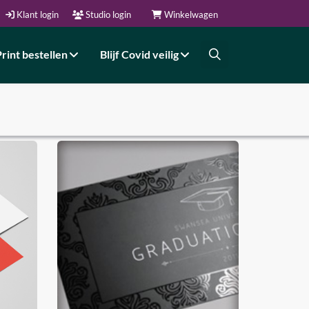
Klant login
Studio login
Winkelwagen
Print bestellen
Blijf Covid veilig