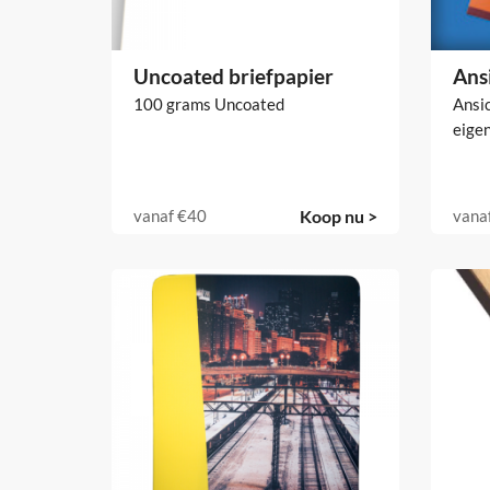
Uncoated briefpapier
Ans
100 grams Uncoated
Ansi
eige
vanaf
€40
Koop nu >
vana