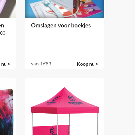
en
Omslagen voor boekjes
100
 nu >
vanaf
€83
Koop nu >