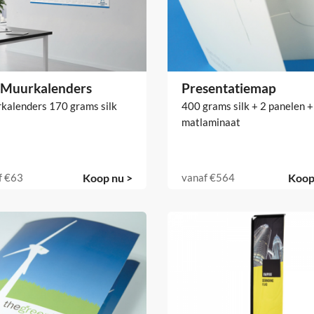
k Muurkalenders
Presentatiemap
kalenders 170 grams silk
400 grams silk + 2 panelen +
matlaminaat
f
€63
Koop nu >
vanaf
€564
Koop