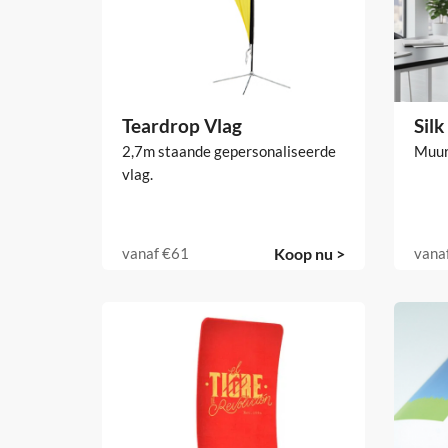
Teardrop Vlag
Sil
2,7m staande gepersonaliseerde
Muur
vlag.
vanaf
€61
Koop nu >
vana