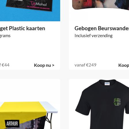
get Plastic kaarten
Gebogen Beurswande
grams
Inclusief verzending
f
€44
Koop nu >
vanaf
€249
Koop