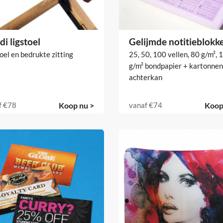
i ligstoel
Gelijmde notitieblokk
oel en bedrukte zitting
25, 50, 100 vellen, 80 g/m², 
g/m² bondpapier + kartonnen
achterkan
f
€78
Koop nu >
vanaf
€74
Koop