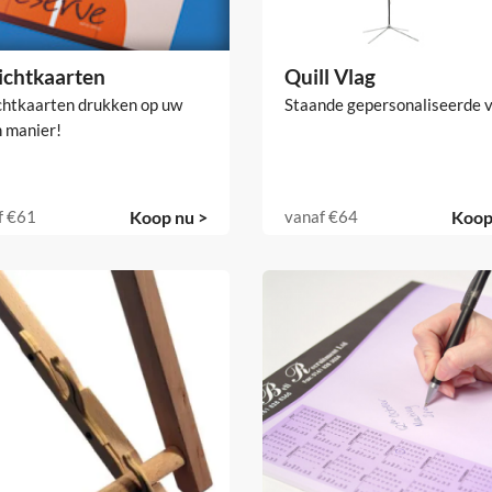
ichtkaarten
Quill Vlag
chtkaarten drukken op uw
Staande gepersonaliseerde v
n manier!
f
€61
Koop nu >
vanaf
€64
Koop