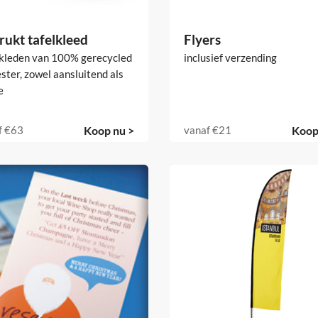
rukt tafelkleed
Flyers
lkleden van 100% gerecycled
inclusief verzending
ster, zowel aansluitend als
e
f
€63
Koop nu >
vanaf
€21
Koop