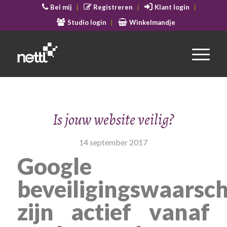
Bel mij
Registreren
Klant login
Studio login
Winkelmandje
Is jouw website veilig?
14 september 2017
Google
beveiligingswaarsc
zijn actief vanaf