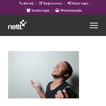
Bel mij
Registreren
Klant login
Studio login
Winkelmandje