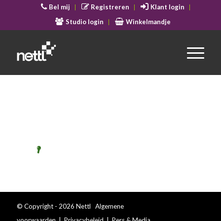
Bel mij
Registreren
Klant login
Studio login
Winkelmandje
© Copyright - 2026 Nettl
Algemene
voorwaarden
|
Privacybeleid
|
Pers & Media