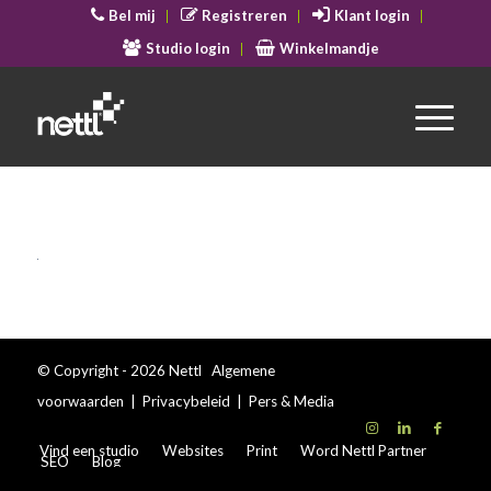
Bel mij
Registreren
Klant login
Studio login
Winkelmandje
© Copyright - 2026 Nettl
Algemene
voorwaarden
|
Privacybeleid
|
Pers & Media
Vind een studio
Websites
Print
Word Nettl Partner
SEO
Blog