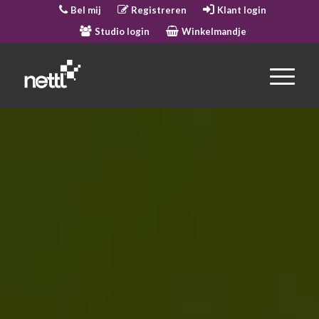
Bel mij
Registreren
Klant login
Studio login
Winkelmandje