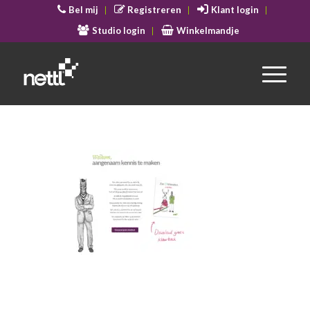
Bel mij
Registreren
Klant login
Studio login
Winkelmandje