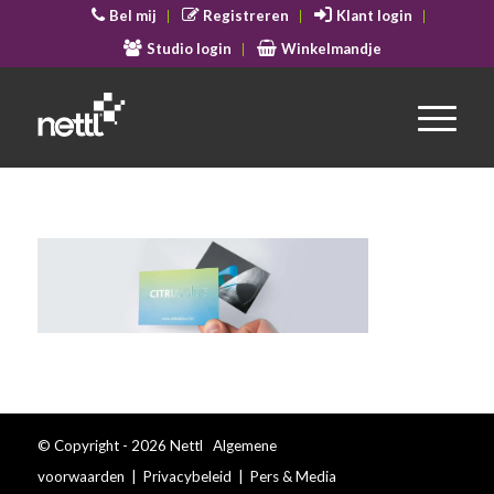
Bel mij
Registreren
Klant login
Studio login
Winkelmandje
© Copyright - 2026 Nettl
Algemene
voorwaarden
|
Privacybeleid
|
Pers & Media