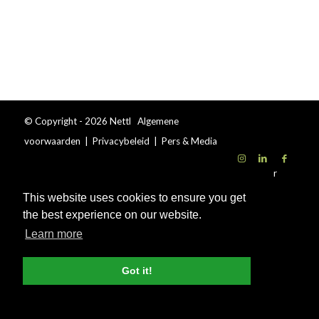
© Copyright - 2026 Nettl
Algemene
voorwaarden
|
Privacybeleid
|
Pers & Media
Vind een studio
Websites
Print
Word Nettl Partner
SEO
Blog
This website uses cookies to ensure you get
the best experience on our website.
Learn more
Got it!