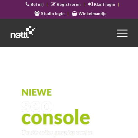
Bel mij
Registreren
Klant login
Studio login
Winkelmandje