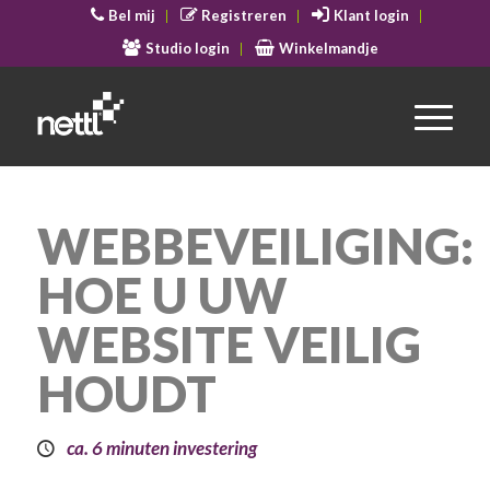
Bel mij
Registreren
Klant login
Studio login
Winkelmandje
WEBBEVEILIGING:
HOE U UW
WEBSITE VEILIG
HOUDT
ca. 6 minuten investering