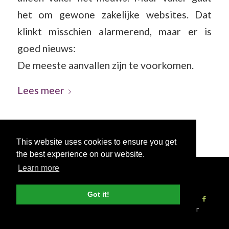
het om gewone zakelijke websites. Dat
klinkt misschien alarmerend, maar er is
goed nieuws:
De meeste aanvallen zijn te voorkomen.
Lees meer
This website uses cookies to ensure you get
the best experience on our website.
Learn more
© Copyright - 2026 Nettl
Algemene
voorwaarden
|
Privacybeleid
|
Pers & Media
Got it!
Vind een studio
Websites
Print
Word Nettl Partner
SEO
Blog