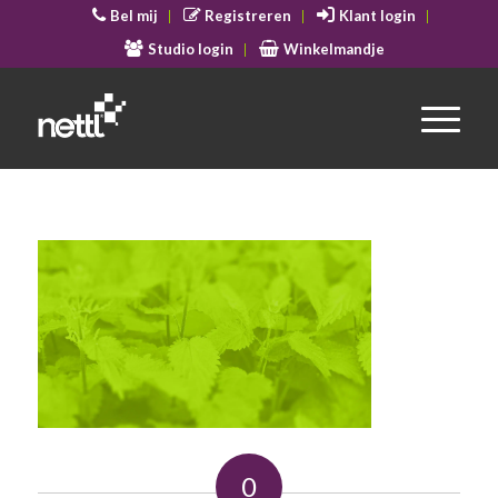
Bel mij
Registreren
Klant login
Studio login
Winkelmandje
0