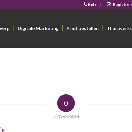
Bel mij
Registrer
werp
Digitale Marketing
Print bestellen
Thuiswerkt
0
ANTWOORDEN
ie