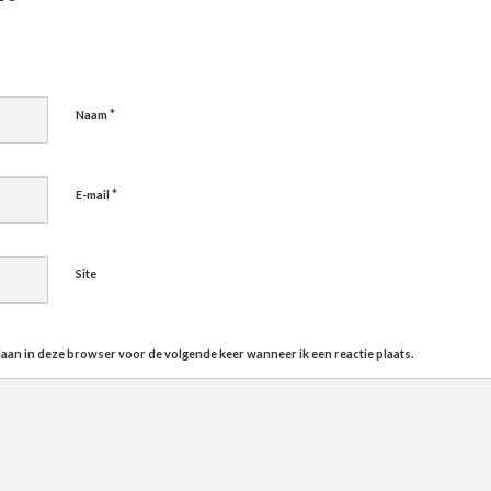
*
Naam
*
E-mail
Site
slaan in deze browser voor de volgende keer wanneer ik een reactie plaats.