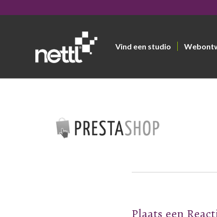
Vind een studio
Webont
Plaats een React