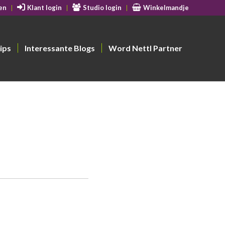
en
Klant login
Studio login
Winkelmandje
ips
Interessante Blogs
Word Nettl Partner