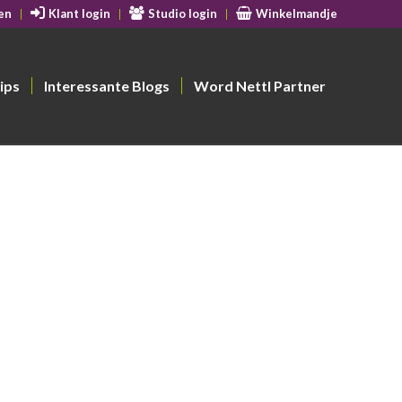
en
Klant login
Studio login
Winkelmandje
ips
Interessante Blogs
Word Nettl Partner