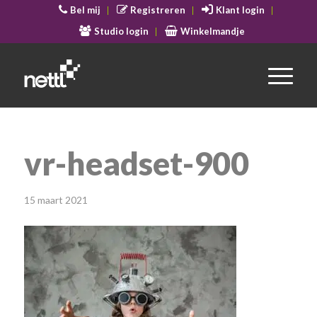
Bel mij
Registreren
Klant login
Studio login
Winkelmandje
vr-headset-900
15 maart 2021