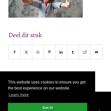
Deel dit stuk
This website uses cookies to ensure you get
the best experience on our website.
Learn more
© Copyright - 2026 Nettl
Algemene
voorwaarden
|
Privacybeleid
|
Pers & Media
Got it!