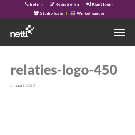
Bel mij
Registreren
Klant login
Studio login
Winkelmandje
relaties-logo-450
5 maart 2020