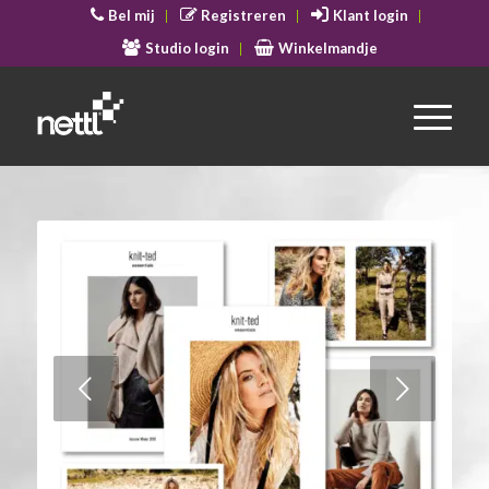
Bel mij
Registreren
Klant login
Studio login
Winkelmandje
Volgende