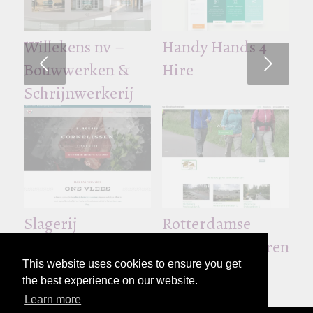
CJ Projects
Willekens nv –
City-Rent
Handy Hands 4
Volgende
Bouwwerken &
Hire
Schrijnwerkerij
De Breemer –
Ben Peeters –
Broodjesbar
Boekhouding &
Slagerij
Rotterdamse
Fiscaliteit
Cornelissen
Wandelsportverenigi
This website uses cookies to ensure you get
the best experience on our website.
Learn more